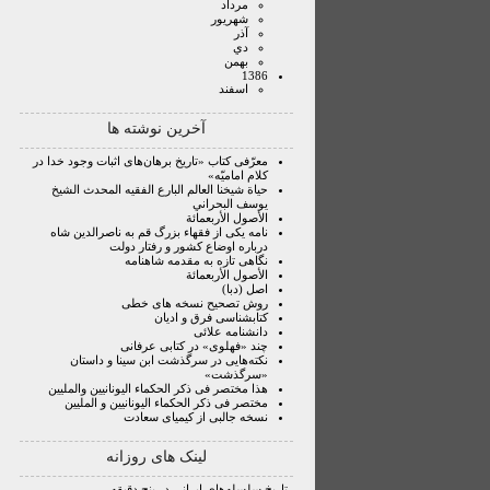
مرداد
شهريور
آذر
دي
بهمن
1386
اسفند
آخرین نوشته ها
معرّفی کتاب «تاریخ برهان‌های اثبات وجود خدا در
کلام امامیّه»
حياة شيخنا العالم البارع الفقيه المحدث الشيخ
يوسف البحراني
الأصول الأربعمائة
نامه یکی از فقهاء بزرگ قم به ناصرالدین شاه
درباره اوضاع کشور و رفتار دولت
نگاهی تازه به مقدمه شاهنامه
الأصول الأربعمائة
اصل (دبا)
روش تصحیح نسخه ‏هاى خطى
کتابشناسی فرق و ادیان
دانشنامه علائی
چند «فهلوی» در کتابی عرفانی
نکته‌هایی در سرگذشت ابن سینا و داستان
«سرگذشت»
هذا مختصر فی ذکر الحکماء الیونانیین والملیین
مختصر فی ذکر الحکماء الیونانیین و الملیین
نسخه جالبی از کیمیای سعادت
لینک های روزانه
تاریخ سلسله‌های ایرانی در پنج دقیقه