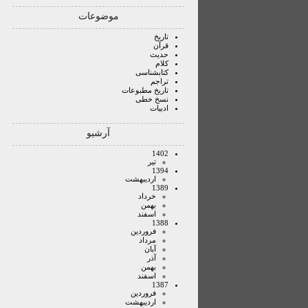
موضوعات
تاریخ
قرآن
حدیث
کلام
کتابشناسی
تراجم
تاریخ مطبوعات
نسخ خطی
ادبیات
آرشیو
1402
تير
1394
ارديبهشت
1389
خرداد
بهمن
اسفند
1388
فروردين
مرداد
آبان
آذر
بهمن
اسفند
1387
فروردين
ارديبهشت