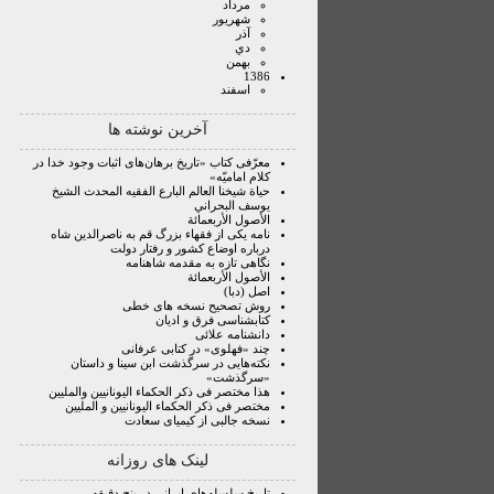
مرداد
شهريور
آذر
دي
بهمن
1386
اسفند
آخرین نوشته ها
معرّفی کتاب «تاریخ برهان‌های اثبات وجود خدا در
کلام امامیّه»
حياة شيخنا العالم البارع الفقيه المحدث الشيخ
يوسف البحراني
الأصول الأربعمائة
نامه یکی از فقهاء بزرگ قم به ناصرالدین شاه
درباره اوضاع کشور و رفتار دولت
نگاهی تازه به مقدمه شاهنامه
الأصول الأربعمائة
اصل (دبا)
روش تصحیح نسخه ‏هاى خطى
کتابشناسی فرق و ادیان
دانشنامه علائی
چند «فهلوی» در کتابی عرفانی
نکته‌هایی در سرگذشت ابن سینا و داستان
«سرگذشت»
هذا مختصر فی ذکر الحکماء الیونانیین والملیین
مختصر فی ذکر الحکماء الیونانیین و الملیین
نسخه جالبی از کیمیای سعادت
لینک های روزانه
تاریخ سلسله‌های ایرانی در پنج دقیقه