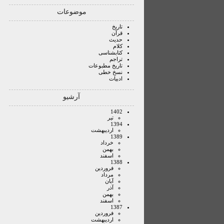
موضوعات
تاریخ
قرآن
حدیث
کلام
کتابشناسی
تراجم
تاریخ مطبوعات
نسخ خطی
ادبیات
آرشیو
1402
تير
1394
ارديبهشت
1389
خرداد
بهمن
اسفند
1388
فروردين
مرداد
آبان
آذر
بهمن
اسفند
1387
فروردين
ارديبهشت