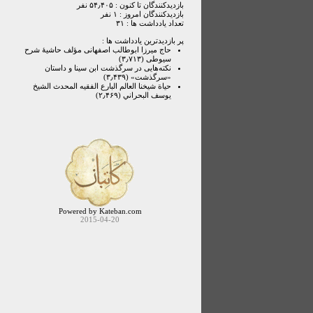
بازدیدکنندگان تا کنون : ۵۴٫۴۰۵ نفر
بازدیدکنندگان امروز : ۱ نفر
تعداد یادداشت ها : ۳۱
پر بازدیدترین یادداشت ها :
حاج میرزا ابوطالب اصفهانی مؤلف حاشیۀ شرح
سیوطی (۳٫۷۱۳)
نکته‌هایی در سرگذشت ابن سینا و داستان
«سرگذشت» (۳٫۴۳۹)
حياة شيخنا العالم البارع الفقيه المحدث الشيخ
يوسف البحراني (۲٫۴۶۹)
Powered by Kateban.com
2015-04-20